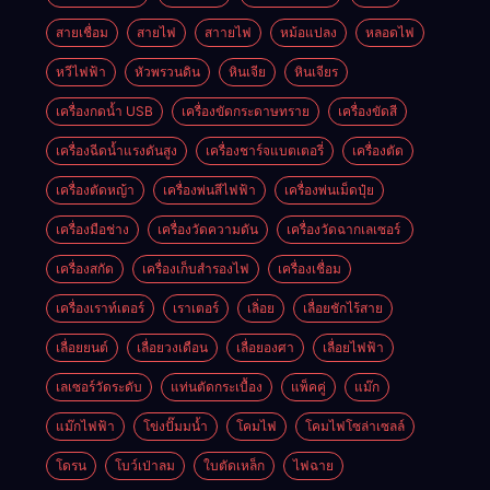
สายเชื่อม
สายไฟ
สาายไฟ
หม้อแปลง
หลอดไฟ
หวีไฟฟ้า
หัวพรวนดิน
หินเจีย
หินเจียร
เครื่องกดน้ำ USB
เครื่องขัดกระดาษทราย
เครื่องขัดสี
เครื่องฉีดน้ำแรงดันสูง
เครื่องชาร์จแบตเตอรี่
เครื่องตัด
เครื่องตัดหญ้า
เครื่องพ่นสีไฟฟ้า
เครื่องพ่นเม็ดปุ๋ย
เครื่องมือช่าง
เครื่องวัดความดัน
เครื่องวัดฉากเลเซอร์
เครื่องสกัด
เครื่องเก็บสํารองไฟ
เครื่องเชื่อม
เครื่องเราท์เตอร์
เราเตอร์
เลิ่อย
เลื่อยชักไร้สาย
เลื่อยยนต์
เลื่อยวงเดือน
เลื่อยองศา
เลื่อยไฟฟ้า
เลเซอร์วัดระดับ
แท่นตัดกระเบื้อง
แพ็คคู่
แม๊ก
แม๊กไฟฟ้า
โข่งปั๊มมน้ำ
โคมไฟ
โคมไฟโซล่าเซลล์
โดรน
โบว์เป่าลม
ใบตัดเหล็ก
ไฟฉาย