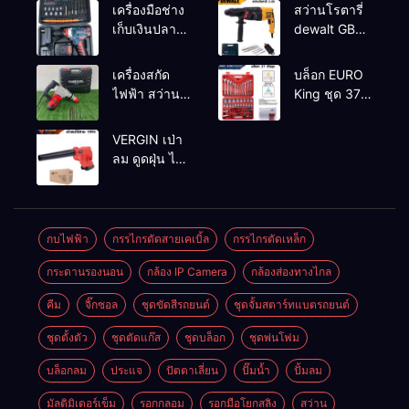
เครื่องมือช่าง
สว่านโรตารี่
เก็บเงินปลาย
dewalt GBH
ทาง
2-26 รุ่น GBH
2-26 DFR ทุ่น
เครื่องสกัด
บล็อก EURO
ทองแดงแท้
ไฟฟ้า สว่าน
King ชุด 37
100%
สกัดไฟฟ้า
ตัว
MAKTEC รุ่น MT2926A
VERGIN เป่า
ลม ดูดฝุ่น ไร้
สาย รุ่น 199V
พร้อมใช้งาน
กบไฟฟ้า
กรรไกรตัดสายเคเบิ้ล
กรรไกรตัดเหล็ก
กระดานรองนอน
กล้อง IP Camera
กล้องส่องทางไกล
คีม
จิ๊กซอล
ชุดขัดสีรถยนต์​
ชุดจั้มสตาร์ทแบตรถยนต์
ชุดตั้งตัว
ชุดตัดแก๊ส
ชุดบล็อก
ชุดพ่นโฟม
บล็อกลม
ประแจ
ปัตตาเลี่ยน
ปั๊มน้ำ
ปั้มลม
มัลติมิเตอร์เข็ม
รอกกลอม
รอกมือโยกสลิง
สว่าน