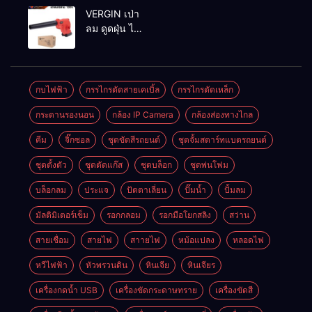
MAKTEC รุ่น MT2926A
VERGIN เป่า
ลม ดูดฝุ่น ไร้
สาย รุ่น 199V
พร้อมใช้งาน
กบไฟฟ้า
กรรไกรตัดสายเคเบิ้ล
กรรไกรตัดเหล็ก
กระดานรองนอน
กล้อง IP Camera
กล้องส่องทางไกล
คีม
จิ๊กซอล
ชุดขัดสีรถยนต์​
ชุดจั้มสตาร์ทแบตรถยนต์
ชุดตั้งตัว
ชุดตัดแก๊ส
ชุดบล็อก
ชุดพ่นโฟม
บล็อกลม
ประแจ
ปัตตาเลี่ยน
ปั๊มน้ำ
ปั้มลม
มัลติมิเตอร์เข็ม
รอกกลอม
รอกมือโยกสลิง
สว่าน
สายเชื่อม
สายไฟ
สาายไฟ
หม้อแปลง
หลอดไฟ
หวีไฟฟ้า
หัวพรวนดิน
หินเจีย
หินเจียร
เครื่องกดน้ำ USB
เครื่องขัดกระดาษทราย
เครื่องขัดสี