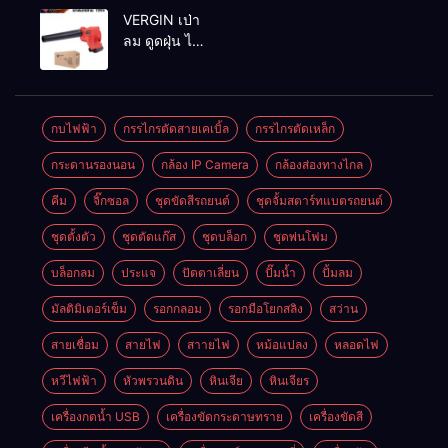
MAKTEC รุ่น MT2926A
VERGIN เป่า
ลม ดูดฝุ่น ไร้
สาย รุ่น 199V
พร้อมใช้งาน
กบไฟฟ้า
กรรไกรตัดสายเคเบิ้ล
กรรไกรตัดเหล็ก
กระดานรองนอน
กล้อง IP Camera
กล้องส่องทางไกล
คีม
จิ๊กซอล
ชุดขัดสีรถยนต์​
ชุดจั้มสตาร์ทแบตรถยนต์
ชุดตั้งตัว
ชุดตัดแก๊ส
ชุดบล็อก
ชุดพ่นโฟม
บล็อกลม
ประแจ
ปัตตาเลี่ยน
ปั๊มน้ำ
ปั้มลม
มัลติมิเตอร์เข็ม
รอกกลอม
รอกมือโยกสลิง
สว่าน
สายเชื่อม
สายไฟ
สาายไฟ
หม้อแปลง
หลอดไฟ
หวีไฟฟ้า
หัวพรวนดิน
หินเจีย
หินเจียร
เครื่องกดน้ำ USB
เครื่องขัดกระดาษทราย
เครื่องขัดสี