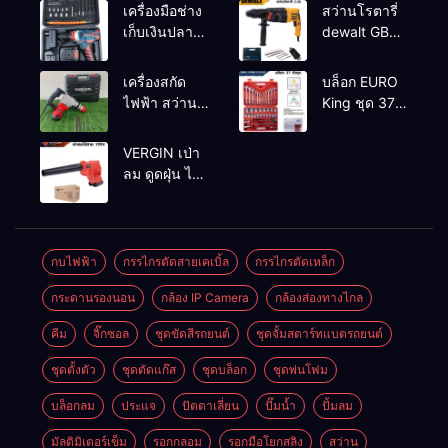
เครื่องมือช่าง
สว่านโรตารี่
เก็บเงินปลาย
dewalt GBH
ทาง
2-26 รุ่น GBH
2-26 DFR ทุ่น
เครื่องสกัด
บล็อก EURO
ทองแดงแท้
ไฟฟ้า สว่าน
King ชุด 37
100%
สกัดไฟฟ้า
ตัว
MAKTEC รุ่น MT2926A
VERGIN เป่า
ลม ดูดฝุ่น ไร้
สาย รุ่น 199V
พร้อมใช้งาน
กบไฟฟ้า
กรรไกรตัดสายเคเบิ้ล
กรรไกรตัดเหล็ก
กระดานรองนอน
กล้อง IP Camera
กล้องส่องทางไกล
คีม
จิ๊กซอล
ชุดขัดสีรถยนต์​
ชุดจั้มสตาร์ทแบตรถยนต์
ชุดตั้งตัว
ชุดตัดแก๊ส
ชุดบล็อก
ชุดพ่นโฟม
บล็อกลม
ประแจ
ปัตตาเลี่ยน
ปั๊มน้ำ
ปั้มลม
มัลติมิเตอร์เข็ม
รอกกลอม
รอกมือโยกสลิง
สว่าน