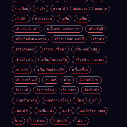
สายเชื่อม
สายไฟ
สาายไฟ
หม้อแปลง
หลอดไฟ
หวีไฟฟ้า
หัวพรวนดิน
หินเจีย
หินเจียร
เครื่องกดน้ำ USB
เครื่องขัดกระดาษทราย
เครื่องขัดสี
เครื่องฉีดน้ำแรงดันสูง
เครื่องชาร์จแบตเตอรี่
เครื่องตัด
เครื่องตัดหญ้า
เครื่องพ่นสีไฟฟ้า
เครื่องพ่นเม็ดปุ๋ย
เครื่องมือช่าง
เครื่องวัดความดัน
เครื่องวัดฉากเลเซอร์
เครื่องสกัด
เครื่องเก็บสํารองไฟ
เครื่องเชื่อม
เครื่องเราท์เตอร์
เราเตอร์
เลิ่อย
เลื่อยชักไร้สาย
เลื่อยยนต์
เลื่อยวงเดือน
เลื่อยองศา
เลื่อยไฟฟ้า
เลเซอร์วัดระดับ
แท่นตัดกระเบื้อง
แพ็คคู่
แม๊ก
แม๊กไฟฟ้า
โข่งปั๊มมน้ำ
โคมไฟ
โคมไฟโซล่าเซลล์
โดรน
โบว์เป่าลม
ใบตัดเหล็ก
ไฟฉาย