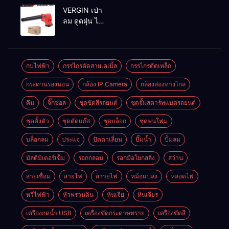
MAKTEC รุ่น MT2926A
VERGIN เป่า
ลม ดูดฝุ่น ไร้
สาย รุ่น 199V
พร้อมใช้งาน
กบไฟฟ้า
กรรไกรตัดสายเคเบิ้ล
กรรไกรตัดเหล็ก
กระดานรองนอน
กล้อง IP Camera
กล้องส่องทางไกล
คีม
จิ๊กซอล
ชุดขัดสีรถยนต์​
ชุดจั้มสตาร์ทแบตรถยนต์
ชุดตั้งตัว
ชุดตัดแก๊ส
ชุดบล็อก
ชุดพ่นโฟม
บล็อกลม
ประแจ
ปัตตาเลี่ยน
ปั๊มน้ำ
ปั้มลม
มัลติมิเตอร์เข็ม
รอกกลอม
รอกมือโยกสลิง
สว่าน
สายเชื่อม
สายไฟ
สาายไฟ
หม้อแปลง
หลอดไฟ
หวีไฟฟ้า
หัวพรวนดิน
หินเจีย
หินเจียร
เครื่องกดน้ำ USB
เครื่องขัดกระดาษทราย
เครื่องขัดสี