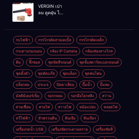
MAKTEC รุ่น MT2926A
VERGIN เป่า
ลม ดูดฝุ่น ไร้
สาย รุ่น 199V
พร้อมใช้งาน
กบไฟฟ้า
กรรไกรตัดสายเคเบิ้ล
กรรไกรตัดเหล็ก
กระดานรองนอน
กล้อง IP Camera
กล้องส่องทางไกล
คีม
จิ๊กซอล
ชุดขัดสีรถยนต์​
ชุดจั้มสตาร์ทแบตรถยนต์
ชุดตั้งตัว
ชุดตัดแก๊ส
ชุดบล็อก
ชุดพ่นโฟม
บล็อกลม
ประแจ
ปัตตาเลี่ยน
ปั๊มน้ำ
ปั้มลม
มัลติมิเตอร์เข็ม
รอกกลอม
รอกมือโยกสลิง
สว่าน
สายเชื่อม
สายไฟ
สาายไฟ
หม้อแปลง
หลอดไฟ
หวีไฟฟ้า
หัวพรวนดิน
หินเจีย
หินเจียร
เครื่องกดน้ำ USB
เครื่องขัดกระดาษทราย
เครื่องขัดสี