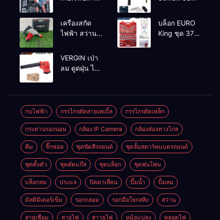
ทาง
2-26 รุ่น GBH
2-26 DFR ทุ่น
เครื่องสกัด
บล็อก EURO
ทองแดงแท้
ไฟฟ้า สว่าน
King ชุด 37
100%
สกัดไฟฟ้า
ตัว
MAKTEC รุ่น MT2926A
VERGIN เป่า
ลม ดูดฝุ่น ไร้
สาย รุ่น 199V
พร้อมใช้งาน
กบไฟฟ้า
กรรไกรตัดสายเคเบิ้ล
กรรไกรตัดเหล็ก
กระดานรองนอน
กล้อง IP Camera
กล้องส่องทางไกล
คีม
จิ๊กซอล
ชุดขัดสีรถยนต์​
ชุดจั้มสตาร์ทแบตรถยนต์
ชุดตั้งตัว
ชุดตัดแก๊ส
ชุดบล็อก
ชุดพ่นโฟม
บล็อกลม
ประแจ
ปัตตาเลี่ยน
ปั๊มน้ำ
ปั้มลม
มัลติมิเตอร์เข็ม
รอกกลอม
รอกมือโยกสลิง
สว่าน
สายเชื่อม
สายไฟ
สาายไฟ
หม้อแปลง
หลอดไฟ