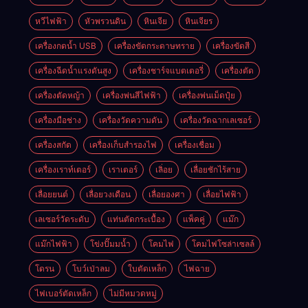
หวีไฟฟ้า
หัวพรวนดิน
หินเจีย
หินเจียร
เครื่องกดน้ำ USB
เครื่องขัดกระดาษทราย
เครื่องขัดสี
เครื่องฉีดน้ำแรงดันสูง
เครื่องชาร์จแบตเตอรี่
เครื่องตัด
เครื่องตัดหญ้า
เครื่องพ่นสีไฟฟ้า
เครื่องพ่นเม็ดปุ๋ย
เครื่องมือช่าง
เครื่องวัดความดัน
เครื่องวัดฉากเลเซอร์
เครื่องสกัด
เครื่องเก็บสํารองไฟ
เครื่องเชื่อม
เครื่องเราท์เตอร์
เราเตอร์
เลิ่อย
เลื่อยชักไร้สาย
เลื่อยยนต์
เลื่อยวงเดือน
เลื่อยองศา
เลื่อยไฟฟ้า
เลเซอร์วัดระดับ
แท่นตัดกระเบื้อง
แพ็คคู่
แม๊ก
แม๊กไฟฟ้า
โข่งปั๊มมน้ำ
โคมไฟ
โคมไฟโซล่าเซลล์
โดรน
โบว์เป่าลม
ใบตัดเหล็ก
ไฟฉาย
ไฟเบอร์ตัดเหล็ก
ไม่มีหมวดหมู่