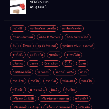
VERGIN เป่า
ลม ดูดฝุ่น ไร้
สาย รุ่น 199V
พร้อมใช้งาน
กบไฟฟ้า
กรรไกรตัดสายเคเบิ้ล
กรรไกรตัดเหล็ก
กระดานรองนอน
กล้อง IP Camera
กล้องส่องทางไกล
คีม
จิ๊กซอล
ชุดขัดสีรถยนต์​
ชุดจั้มสตาร์ทแบตรถยนต์
ชุดตั้งตัว
ชุดตัดแก๊ส
ชุดบล็อก
ชุดพ่นโฟม
บล็อกลม
ประแจ
ปัตตาเลี่ยน
ปั๊มน้ำ
ปั้มลม
มัลติมิเตอร์เข็ม
รอกกลอม
รอกมือโยกสลิง
สว่าน
สายเชื่อม
สายไฟ
สาายไฟ
หม้อแปลง
หลอดไฟ
หวีไฟฟ้า
หัวพรวนดิน
หินเจีย
หินเจียร
เครื่องกดน้ำ USB
เครื่องขัดกระดาษทราย
เครื่องขัดสี
เครื่องฉีดน้ำแรงดันสูง
เครื่องชาร์จแบตเตอรี่
เครื่องตัด