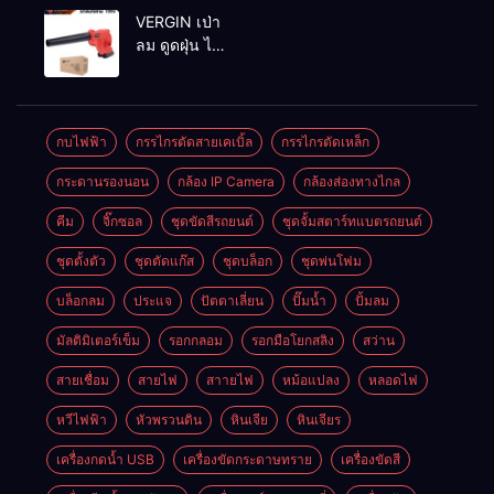
MAKTEC รุ่น MT2926A
VERGIN เป่า
ลม ดูดฝุ่น ไร้
สาย รุ่น 199V
พร้อมใช้งาน
กบไฟฟ้า
กรรไกรตัดสายเคเบิ้ล
กรรไกรตัดเหล็ก
กระดานรองนอน
กล้อง IP Camera
กล้องส่องทางไกล
คีม
จิ๊กซอล
ชุดขัดสีรถยนต์​
ชุดจั้มสตาร์ทแบตรถยนต์
ชุดตั้งตัว
ชุดตัดแก๊ส
ชุดบล็อก
ชุดพ่นโฟม
บล็อกลม
ประแจ
ปัตตาเลี่ยน
ปั๊มน้ำ
ปั้มลม
มัลติมิเตอร์เข็ม
รอกกลอม
รอกมือโยกสลิง
สว่าน
สายเชื่อม
สายไฟ
สาายไฟ
หม้อแปลง
หลอดไฟ
หวีไฟฟ้า
หัวพรวนดิน
หินเจีย
หินเจียร
เครื่องกดน้ำ USB
เครื่องขัดกระดาษทราย
เครื่องขัดสี