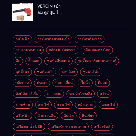
MAKTEC รุ่น MT2926A
VERGIN เป่า
ลม ดูดฝุ่น ไร้
สาย รุ่น 199V
พร้อมใช้งาน
กบไฟฟ้า
กรรไกรตัดสายเคเบิ้ล
กรรไกรตัดเหล็ก
กระดานรองนอน
กล้อง IP Camera
กล้องส่องทางไกล
คีม
จิ๊กซอล
ชุดขัดสีรถยนต์​
ชุดจั้มสตาร์ทแบตรถยนต์
ชุดตั้งตัว
ชุดตัดแก๊ส
ชุดบล็อก
ชุดพ่นโฟม
บล็อกลม
ประแจ
ปัตตาเลี่ยน
ปั๊มน้ำ
ปั้มลม
มัลติมิเตอร์เข็ม
รอกกลอม
รอกมือโยกสลิง
สว่าน
สายเชื่อม
สายไฟ
สาายไฟ
หม้อแปลง
หลอดไฟ
หวีไฟฟ้า
หัวพรวนดิน
หินเจีย
หินเจียร
เครื่องกดน้ำ USB
เครื่องขัดกระดาษทราย
เครื่องขัดสี