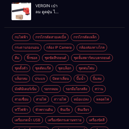
MAKTEC รุ่น MT2926A
VERGIN เป่า
ลม ดูดฝุ่น ไร้
สาย รุ่น 199V
พร้อมใช้งาน
กบไฟฟ้า
กรรไกรตัดสายเคเบิ้ล
กรรไกรตัดเหล็ก
กระดานรองนอน
กล้อง IP Camera
กล้องส่องทางไกล
คีม
จิ๊กซอล
ชุดขัดสีรถยนต์​
ชุดจั้มสตาร์ทแบตรถยนต์
ชุดตั้งตัว
ชุดตัดแก๊ส
ชุดบล็อก
ชุดพ่นโฟม
บล็อกลม
ประแจ
ปัตตาเลี่ยน
ปั๊มน้ำ
ปั้มลม
มัลติมิเตอร์เข็ม
รอกกลอม
รอกมือโยกสลิง
สว่าน
สายเชื่อม
สายไฟ
สาายไฟ
หม้อแปลง
หลอดไฟ
หวีไฟฟ้า
หัวพรวนดิน
หินเจีย
หินเจียร
เครื่องกดน้ำ USB
เครื่องขัดกระดาษทราย
เครื่องขัดสี