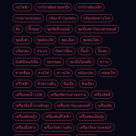
กบไฟฟ้า
กรรไกรตัดสายเคเบิ้ล
กรรไกรตัดเหล็ก
กระดานรองนอน
กล้อง IP Camera
กล้องส่องทางไกล
คีม
จิ๊กซอล
ชุดขัดสีรถยนต์​
ชุดจั้มสตาร์ทแบตรถยนต์
ชุดตั้งตัว
ชุดตัดแก๊ส
ชุดบล็อก
ชุดพ่นโฟม
บล็อกลม
ประแจ
ปัตตาเลี่ยน
ปั๊มน้ำ
ปั้มลม
มัลติมิเตอร์เข็ม
รอกกลอม
รอกมือโยกสลิง
สว่าน
สายเชื่อม
สายไฟ
สาายไฟ
หม้อแปลง
หลอดไฟ
หวีไฟฟ้า
หัวพรวนดิน
หินเจีย
หินเจียร
เครื่องกดน้ำ USB
เครื่องขัดกระดาษทราย
เครื่องขัดสี
เครื่องฉีดน้ำแรงดันสูง
เครื่องชาร์จแบตเตอรี่
เครื่องตัด
เครื่องตัดหญ้า
เครื่องพ่นสีไฟฟ้า
เครื่องพ่นเม็ดปุ๋ย
เครื่องมือช่าง
เครื่องวัดความดัน
เครื่องวัดฉากเลเซอร์