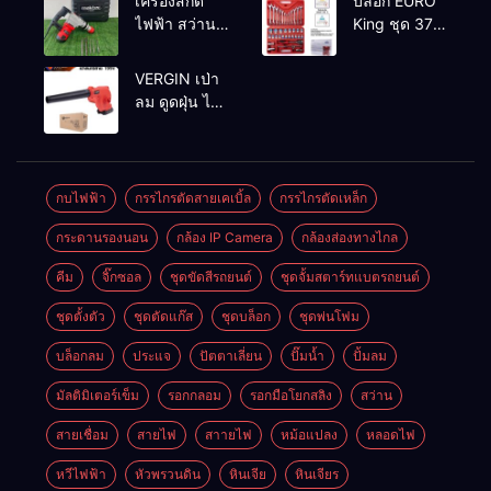
เครื่องสกัด
บล็อก EURO
ทองแดงแท้
ไฟฟ้า สว่าน
King ชุด 37
100%
สกัดไฟฟ้า
ตัว
MAKTEC รุ่น MT2926A
VERGIN เป่า
ลม ดูดฝุ่น ไร้
สาย รุ่น 199V
พร้อมใช้งาน
กบไฟฟ้า
กรรไกรตัดสายเคเบิ้ล
กรรไกรตัดเหล็ก
กระดานรองนอน
กล้อง IP Camera
กล้องส่องทางไกล
คีม
จิ๊กซอล
ชุดขัดสีรถยนต์​
ชุดจั้มสตาร์ทแบตรถยนต์
ชุดตั้งตัว
ชุดตัดแก๊ส
ชุดบล็อก
ชุดพ่นโฟม
บล็อกลม
ประแจ
ปัตตาเลี่ยน
ปั๊มน้ำ
ปั้มลม
มัลติมิเตอร์เข็ม
รอกกลอม
รอกมือโยกสลิง
สว่าน
สายเชื่อม
สายไฟ
สาายไฟ
หม้อแปลง
หลอดไฟ
หวีไฟฟ้า
หัวพรวนดิน
หินเจีย
หินเจียร