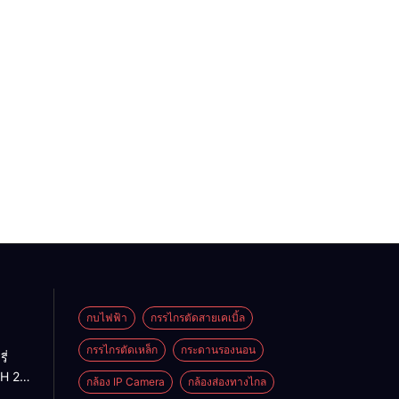
กบไฟฟ้า
กรรไกรตัดสายเคเบิ้ล
กรรไกรตัดเหล็ก
กระดานรองนอน
ี่
H 2-
กล้อง IP Camera
กล้องส่องทางไกล
H 2-