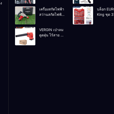
อง
26 DFR ทุ่
เครื่องสกัดไฟฟ้า
บล็อก EU
ทองแดงแท้
สว่านสกัดไฟฟ้า
King ชุด 3
100%
MAKTEC รุ่น MT2926A
VERGIN เป่าลม
ดูดฝุ่น ไร้สาย รุ่น
199V พร้อมใช้
งาน