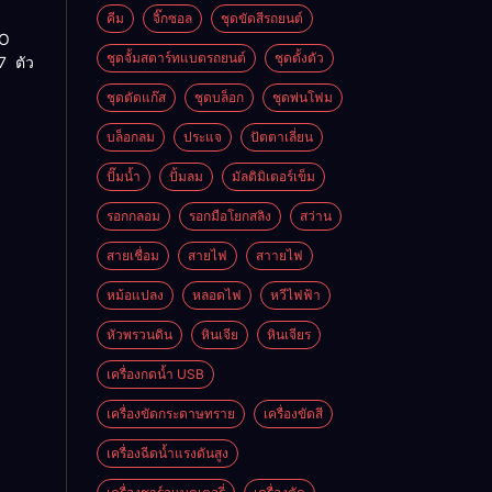
น
คีม
จิ๊กซอล
ชุดขัดสีรถยนต์​
RO
ชุดจั้มสตาร์ทแบตรถยนต์
ชุดตั้งตัว
7 ตัว
ชุดตัดแก๊ส
ชุดบล็อก
ชุดพ่นโฟม
บล็อกลม
ประแจ
ปัตตาเลี่ยน
ปั๊มน้ำ
ปั้มลม
มัลติมิเตอร์เข็ม
รอกกลอม
รอกมือโยกสลิง
สว่าน
สายเชื่อม
สายไฟ
สาายไฟ
หม้อแปลง
หลอดไฟ
หวีไฟฟ้า
หัวพรวนดิน
หินเจีย
หินเจียร
เครื่องกดน้ำ USB
เครื่องขัดกระดาษทราย
เครื่องขัดสี
เครื่องฉีดน้ำแรงดันสูง