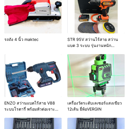
รถถัง 4 นิ้ว maktec
STR 95V สว่านไร้สาย สว่าน
แบต 3 ระบบ รุ่นงานหนัก
กระแทกปูนได้ อึดและทนกว่ารุ่น
ทั่วไป Made in japan แท้
ENZO สว่านแบตไร้สาย V88
เครื่องวัดระดับเลเซอร์แสงเขียว
ระบบโรตารี่ พร้อมหัวต่อเจาะ
12เส้น ยี่ห้อVERGIN
เหล็ก