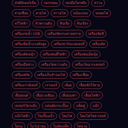
มัลติมิเตอร์เข็ม
รอกกลอม
รอกมือโยกสลิง
สว่าน
สายเชื่อม
สายไฟ
สาายไฟ
หม้อแปลง
หลอดไฟ
หวีไฟฟ้า
หัวพรวนดิน
หินเจีย
หินเจียร
เครื่องกดน้ำ USB
เครื่องขัดกระดาษทราย
เครื่องขัดสี
เครื่องฉีดน้ำแรงดันสูง
เครื่องชาร์จแบตเตอรี่
เครื่องตัด
เครื่องตัดหญ้า
เครื่องพ่นสีไฟฟ้า
เครื่องพ่นเม็ดปุ๋ย
เครื่องมือช่าง
เครื่องวัดความดัน
เครื่องวัดฉากเลเซอร์
เครื่องสกัด
เครื่องเก็บสํารองไฟ
เครื่องเชื่อม
เครื่องเราท์เตอร์
เราเตอร์
เลิ่อย
เลื่อยชักไร้สาย
เลื่อยยนต์
เลื่อยวงเดือน
เลื่อยองศา
เลื่อยไฟฟ้า
เลเซอร์วัดระดับ
แท่นตัดกระเบื้อง
แพ็คคู่
แม๊ก
แม๊กไฟฟ้า
โข่งปั๊มมน้ำ
โคมไฟ
โคมไฟโซล่าเซลล์
โดรน
โบว์เป่าลม
ใบตัดเหล็ก
ไฟฉาย