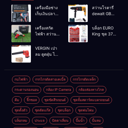
เครื่องมือช่าง
สว่านโรตารี่
เก็บเงินปลาย
dewalt GBH
ทาง
2-26 รุ่น GBH
2-26 DFR ทุ่น
เครื่องสกัด
บล็อก EURO
ทองแดงแท้
ไฟฟ้า สว่าน
King ชุด 37
100%
สกัดไฟฟ้า
ตัว
MAKTEC รุ่น MT2926A
VERGIN เป่า
ลม ดูดฝุ่น ไร้
สาย รุ่น 199V
พร้อมใช้งาน
กบไฟฟ้า
กรรไกรตัดสายเคเบิ้ล
กรรไกรตัดเหล็ก
กระดานรองนอน
กล้อง IP Camera
กล้องส่องทางไกล
คีม
จิ๊กซอล
ชุดขัดสีรถยนต์​
ชุดจั้มสตาร์ทแบตรถยนต์
ชุดตั้งตัว
ชุดตัดแก๊ส
ชุดบล็อก
ชุดพ่นโฟม
บล็อกลม
ประแจ
ปัตตาเลี่ยน
ปั๊มน้ำ
ปั้มลม