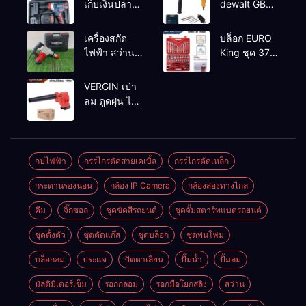
เก็บเงินปลาย
dewalt GBH
ทาง
2-26 รุ่น GBH
2-26 DFR ทุ่น
เครื่องสกัด
บล็อก EURO
ทองแดงแท้
ไฟฟ้า สว่าน
King ชุด 37
100%
สกัดไฟฟ้า
ตัว
MAKTEC รุ่น MT2926A
VERGIN เป่า
ลม ดูดฝุ่น ไร้
สาย รุ่น 199V
พร้อมใช้งาน
กบไฟฟ้า
กรรไกรตัดสายเคเบิ้ล
กรรไกรตัดเหล็ก
กระดานรองนอน
กล้อง IP Camera
กล้องส่องทางไกล
คีม
จิ๊กซอล
ชุดขัดสีรถยนต์​
ชุดจั้มสตาร์ทแบตรถยนต์
ชุดตั้งตัว
ชุดตัดแก๊ส
ชุดบล็อก
ชุดพ่นโฟม
บล็อกลม
ประแจ
ปัตตาเลี่ยน
ปั๊มน้ำ
ปั้มลม
มัลติมิเตอร์เข็ม
รอกกลอม
รอกมือโยกสลิง
สว่าน