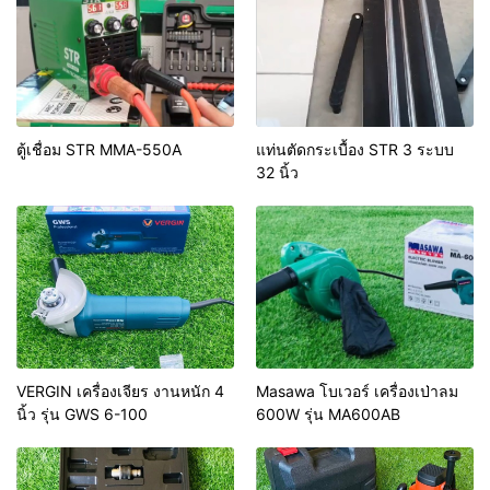
ตู้เชื่อม STR MMA-550A
แท่นตัดกระเบื้อง STR 3 ระบบ
32 นิ้ว
VERGIN เครื่องเจียร งานหนัก 4
Masawa โบเวอร์ เครื่องเป่าลม
นิ้ว รุ่น GWS 6-100
600W รุ่น MA600AB