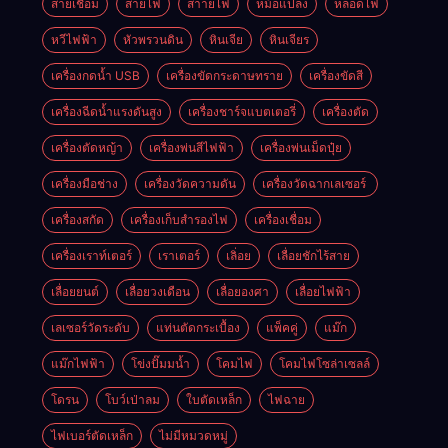
สายเชื่อม
สายไฟ
สาายไฟ
หม้อแปลง
หลอดไฟ
หวีไฟฟ้า
หัวพรวนดิน
หินเจีย
หินเจียร
เครื่องกดน้ำ USB
เครื่องขัดกระดาษทราย
เครื่องขัดสี
เครื่องฉีดน้ำแรงดันสูง
เครื่องชาร์จแบตเตอรี่
เครื่องตัด
เครื่องตัดหญ้า
เครื่องพ่นสีไฟฟ้า
เครื่องพ่นเม็ดปุ๋ย
เครื่องมือช่าง
เครื่องวัดความดัน
เครื่องวัดฉากเลเซอร์
เครื่องสกัด
เครื่องเก็บสํารองไฟ
เครื่องเชื่อม
เครื่องเราท์เตอร์
เราเตอร์
เลิ่อย
เลื่อยชักไร้สาย
เลื่อยยนต์
เลื่อยวงเดือน
เลื่อยองศา
เลื่อยไฟฟ้า
เลเซอร์วัดระดับ
แท่นตัดกระเบื้อง
แพ็คคู่
แม๊ก
แม๊กไฟฟ้า
โข่งปั๊มมน้ำ
โคมไฟ
โคมไฟโซล่าเซลล์
โดรน
โบว์เป่าลม
ใบตัดเหล็ก
ไฟฉาย
ไฟเบอร์ตัดเหล็ก
ไม่มีหมวดหมู่