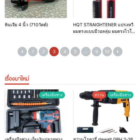
หินเจีย 4 นิ้ว (710วัตต์)
HQT STRAIGHTENER แปรงหวี
ผมตรงแบบมีวอลลุ่ม ผมตรงไวใน
1 นาที รุ่น HQT-908A
1
2
3
4
5
…
9
10
เรื่องมาใหม่
เครื่องมือช่าง
สว่าน
เครื่องมือช่าง
เครื่องมือช่าง เก็บเงินปลายทาง
สว่านโรตารี่ dewalt GBH 2-26