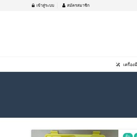
เข้าสู่ระบบ
สมัครสมาชิก
เครื่องม
คีม