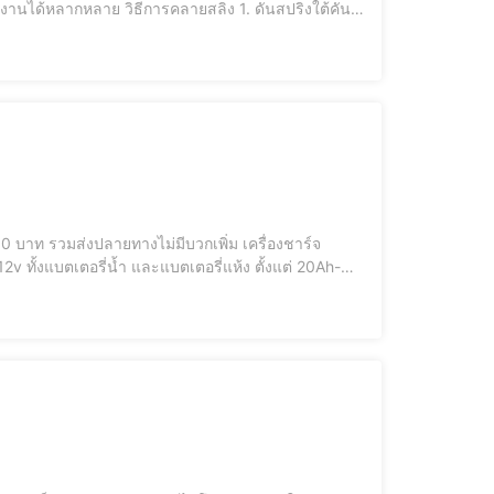
ายสลิง 1. ดันสปริงใต้คัน
ข้ามกับสลิง ที่ต้องการดึงออก ค้างไว้ 4. ดึงสลิงออก
วมส่งปลายทางไม่มีบวกเพิ่ม เครื่องชาร์จ
ทั้งแบตเตอรี่น้ำ และแบตเตอรี่แห้ง ตั้งแต่ 20Ah-
ถานะของแบตเตอรี่ได้ ระบบดิสเพลย์แบบดิจิตอลเป็น