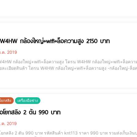
ได้หลากหลาย วิธีการคลายสลิง 1. ดันสปริงใต้คันโยกให้ไปอีกด้านหนึ่ง 2. พอด
 W4HW กล้องใหญ่+wifi+ล็อความสูง 2150 บาท
.ค. 2019
กล้องใหญ่+wifi+ล็อความสูง โดรน W4HW กล้องใหญ่+wifi+ล็อความสูง รหัสสินค้า knt114 2150 บาท รวมส่งเก็บเง
ูลเฉพาะของ โดรน W4HW กล้องใหญ่+wifi+ล็อความสูง แบรนด์ ประเภทของการ
กัน
โยกสลิง
เครื่องมือช่าง
อโยกสลิง 2 ตัน 990 บาท
.ค. 2019
น 990 บาท รหัสสินค้า knt113 ราคา 990 บาท รวมส่งเก็บเงินปลายทาง รอกมือโยกสลิง 2 ตัน ติดรถไว้เวลารถติดหล่ม