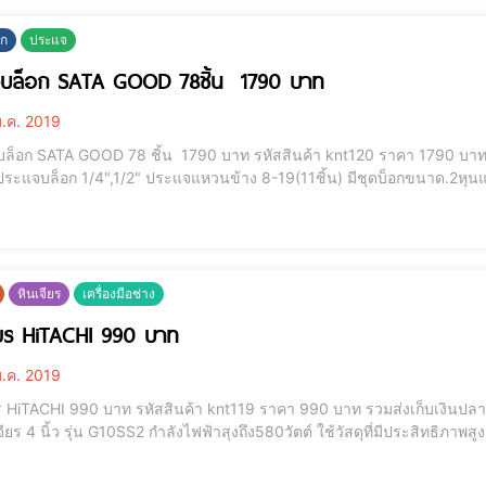
อก
ประแจ
จบล็อก SATA GOOD 78ชิ้น 1790 บาท
.ค. 2019
TA GOOD 78 ชิ้น 1790 บาท รหัสสินค้า knt120 ราคา 1790 บาท ฟรีส่งเก็บเงินปลายทาง สินค้ามาใหม่ SATA GOOD
ประแจบล็อก 1/4",1/2" ประแจแหวนข้าง 8-19(11ชิ้น) มีชุดบ็อกขนาด.2หุนและ4หุน พร้
กรณ์ในชุดต่อเข้ากันได้ตามการใช้งาน เหมาะสำหรับงานเล็กและ
 ชุดบ
หินเจียร
เครื่องมือช่าง
ียร HiTACHI 990 บาท
.ค. 2019
0 บาท รหัสสินค้า knt119 ราคา 990 บาท รวมส่งเก็บเงินปลายทาง หินเจียร HiTACHI รายละเอียดสินค้า HITACHI
ำลังไฟฟ้าสุงถึง580วัตต์ ใช้วัสดุที่มีประสิทธิภาพสูง เครื่องเจียรขนาดเล็กกะทัดรัดและมีน้ำหนักเบา รูปทรง