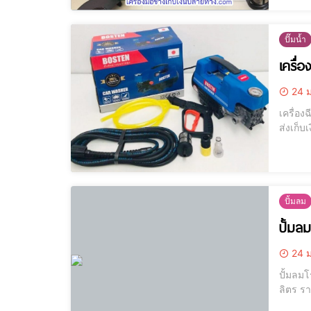
ปั๊มน้ำ
เครื่
24 ม
เครื่องฉีดน้ำแร
ส่งเก็
ก๊อกนํ้า”
250 บ
ปั้มลม
ปั้มล
24 ม
ปั้มลมโรตารี่ E
ลิตร รายละเอียดสินค้