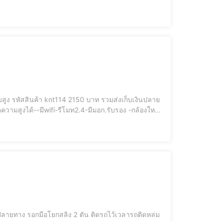
ันเสร็จตัวล็อคจะเด้งขึ้น 3. กดปุ่มปลดล็อคที่อยู่ด้านตรงข้ามก
ินปลาย