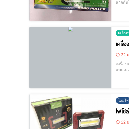
ลากต้นไม้
โยกให้ไ
เครื่อง
22 ม
เครื่อง
แบตเตอ
150Ah 
ตัวเลข
โคมไฟ
ไฟโซล
22 ม