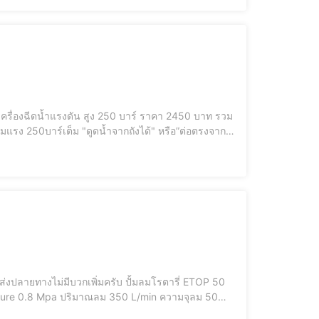
มแรง 250บาร์เต็ม "ดูดนํ้าจากถังได้" หรือ”ต่อตรงจาก
ณสมบัติสินค้า -กำลังแรงดัน
ลิตร คุณสมบัติ ปั๊มลมโรตารี่ OIL FREE KANTO - ผลิตลมใบถังได้เร็วกว่าปั๊มลมลูกสูบ ชนิดสายพาน - มาพร้อมตัวเช็ควาวส์ และสวิทอ