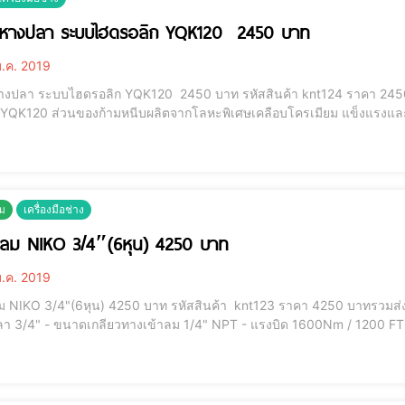
้ำหางปลา ระบบไฮดรอลิก YQK120 2450 บาท
.ค. 2019
างปลา ระบบไฮดรอลิก YQK120 2450 บาท รหัสสินค้า knt124 ราคา 2450 บาท รวมส่งเก
 YQK120 ส่วนของก้ามหนีบผลิตจากโลหะพิเศษเคลือบโครเมียม แข็งแรงแ
อบเขตการย้ำ 10-120 sqmแรงอัด 8 ตันระยะชักลูกสูบ 12วัสดุดี แข็ง
แรงทนทาน TOPTOOLS คีม
ม
เครื่องมือช่าง
กลม NIKO 3/4″(6หุน) 4250 บาท
.ค. 2019
NIKO 3/4"(6หุน) 4250 บาท รหัสสินค้า knt123 ราคา 4250 บาทรวมส่งเก็บเงินปลายทาง บล็อกลม
า 3/4" - ขนาดเกลียวทางเข้าลม 1/4" NPT - แรงบิด 1600Nm / 1200 FT
เร็วรอบ 4600 rpm ภายในกล่องสินค้า 1 x NIKO บ๊อกลม คุณสมบัติ แบรนด์ 
-201 3/4" ระยะเวลาการ