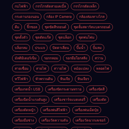
กบไฟฟ้า
กรรไกรตัดสายเคเบิ้ล
กรรไกรตัดเหล็ก
กระดานรองนอน
กล้อง IP Camera
กล้องส่องทางไกล
คีม
จิ๊กซอล
ชุดขัดสีรถยนต์​
ชุดจั้มสตาร์ทแบตรถยนต์
ชุดตั้งตัว
ชุดตัดแก๊ส
ชุดบล็อก
ชุดพ่นโฟม
บล็อกลม
ประแจ
ปัตตาเลี่ยน
ปั๊มน้ำ
ปั้มลม
มัลติมิเตอร์เข็ม
รอกกลอม
รอกมือโยกสลิง
สว่าน
สายเชื่อม
สายไฟ
สาายไฟ
หม้อแปลง
หลอดไฟ
หวีไฟฟ้า
หัวพรวนดิน
หินเจีย
หินเจียร
เครื่องกดน้ำ USB
เครื่องขัดกระดาษทราย
เครื่องขัดสี
เครื่องฉีดน้ำแรงดันสูง
เครื่องชาร์จแบตเตอรี่
เครื่องตัด
เครื่องตัดหญ้า
เครื่องพ่นสีไฟฟ้า
เครื่องพ่นเม็ดปุ๋ย
เครื่องมือช่าง
เครื่องวัดความดัน
เครื่องวัดฉากเลเซอร์