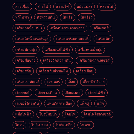
สายเชื่อม
สายไฟ
สาายไฟ
หม้อแปลง
หลอดไฟ
หวีไฟฟ้า
หัวพรวนดิน
หินเจีย
หินเจียร
เครื่องกดน้ำ USB
เครื่องขัดกระดาษทราย
เครื่องขัดสี
เครื่องฉีดน้ำแรงดันสูง
เครื่องชาร์จแบตเตอรี่
เครื่องตัด
เครื่องตัดหญ้า
เครื่องพ่นสีไฟฟ้า
เครื่องพ่นเม็ดปุ๋ย
เครื่องมือช่าง
เครื่องวัดความดัน
เครื่องวัดฉากเลเซอร์
เครื่องสกัด
เครื่องเก็บสํารองไฟ
เครื่องเชื่อม
เครื่องเราท์เตอร์
เราเตอร์
เลิ่อย
เลื่อยชักไร้สาย
เลื่อยยนต์
เลื่อยวงเดือน
เลื่อยองศา
เลื่อยไฟฟ้า
เลเซอร์วัดระดับ
แท่นตัดกระเบื้อง
แพ็คคู่
แม๊ก
แม๊กไฟฟ้า
โข่งปั๊มมน้ำ
โคมไฟ
โคมไฟโซล่าเซลล์
โดรน
โบว์เป่าลม
ใบตัดเหล็ก
ไฟฉาย