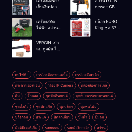
เครื่องมือช่าง
สว่านโรตารี่
เก็บเงินปลาย
dewalt GBH
ทาง
2-26 รุ่น GBH
2-26 DFR ทุ่น
เครื่องสกัด
บล็อก EURO
ทองแดงแท้
ไฟฟ้า สว่าน
King ชุด 37
100%
สกัดไฟฟ้า
ตัว
MAKTEC รุ่น MT2926A
VERGIN เป่า
ลม ดูดฝุ่น ไร้
สาย รุ่น 199V
พร้อมใช้งาน
กบไฟฟ้า
กรรไกรตัดสายเคเบิ้ล
กรรไกรตัดเหล็ก
กระดานรองนอน
กล้อง IP Camera
กล้องส่องทางไกล
คีม
จิ๊กซอล
ชุดขัดสีรถยนต์​
ชุดจั้มสตาร์ทแบตรถยนต์
ชุดตั้งตัว
ชุดตัดแก๊ส
ชุดบล็อก
ชุดพ่นโฟม
บล็อกลม
ประแจ
ปัตตาเลี่ยน
ปั๊มน้ำ
ปั้มลม
มัลติมิเตอร์เข็ม
รอกกลอม
รอกมือโยกสลิง
สว่าน